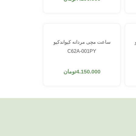
ساعت مچی مردانه کیواندکیو
C62A-001PY
افزودن به سبد خرید
4.150.000
تومان