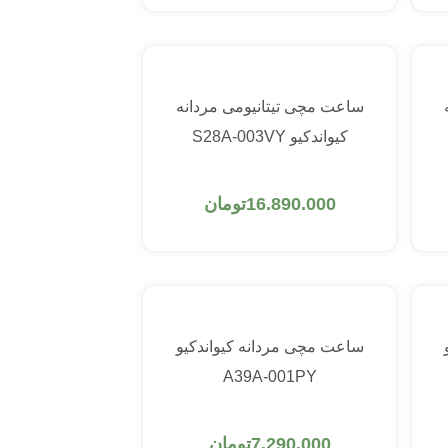
ساعت مچی تیتانیومی مردانه
کیواندکیو S28A-003VY
افزودن به سبد خرید
16.890.000
تومان
ساعت مچی مردانه کیواندکیو
A39A-001PY
افزودن به سبد خرید
7.290.000
تومان