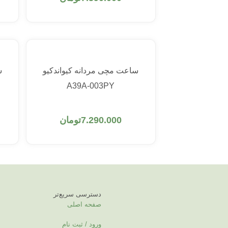
ساعت مچی مردانه کیواندکیو
س
A39A-003PY
افزودن به سبد خرید
7.290.000
تومان
دسترسی سریع‌تر
صفحه اصلی
ورود / ثبت نام