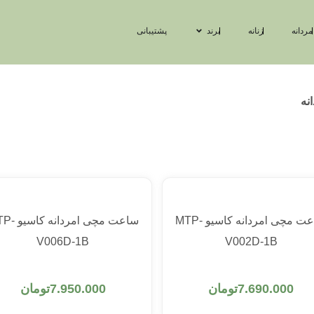
مردانه
زنانه
برند
پشتیبانی
نه
ساعت مچی lمردانه کاسیو MTP-
ساعت مچی lمردان
V006D-1B
V002D-1B
افزودن به سبد خرید
افزودن به سبد خرید
7.690.000
تومان
7.950.000
تومان