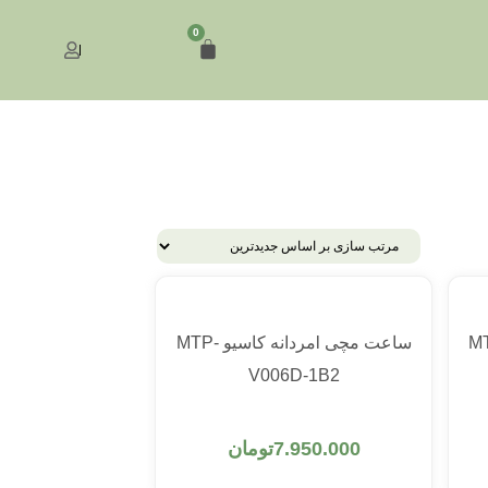
0
ه کاسیو MTP-
ساعت مچی lمردانه کاسیو MTP-
V006D-1B2
افزودن به سبد خرید
7.950.000
تومان