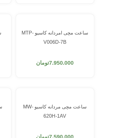
ساعت مچی lمردانه کاسیو MTP-
س
V006D-7B
افزودن به سبد خرید
7.950.000
تومان
ساعت مچی مردانه کاسیو MW-
620H-1AV
افزودن به سبد خرید
7.590.000
تومان