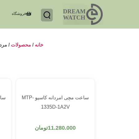
DREAM 
فروشگاه
WATCH
خانه
/
محصولات
/ مردا
ساعت مچی lمردانه کاسیو MTP-
1335D-1A2V
افزودن به سبد خرید
11.280.000
تومان