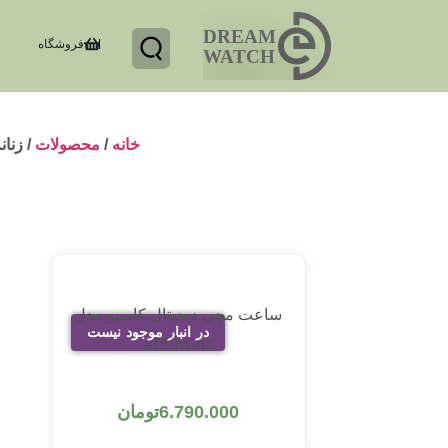
DREAM 
فروشگاه
WATCH
خانه
/
محصولات
/ زنان
ساعت مچی دیجیتال کاسیو مدل
در انبار موجود نیست
a159w-n1
اطلاعات بیشتر
6.790.000
تومان