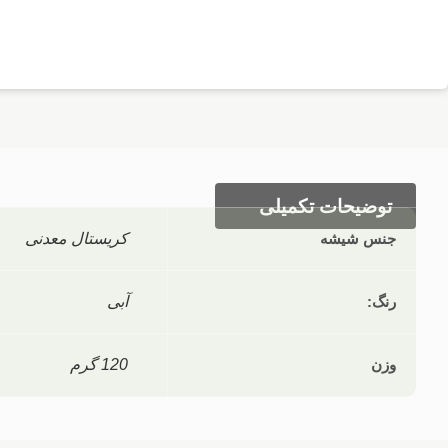
توضیحات تکمیلی
جنس شیشه
کریستال معدنی
رنگ:
آبی
وزن
120 گرم