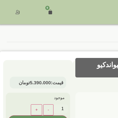
0
اندکیو
قیمت:
5.390.000
تومان
موجود
+
-