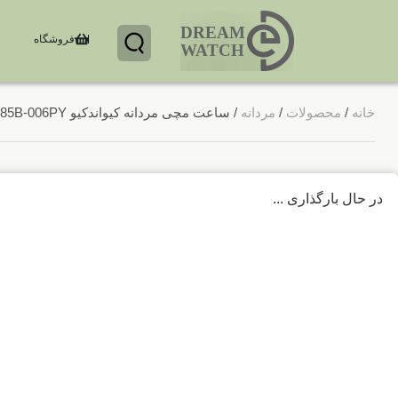
DREAM 
فروشگاه
WATCH
خانه
/
محصولات
/
مردانه
/ ساعت مچی مردانه کیواندکیو Q85B-006PY
در حال بارگذاری ...